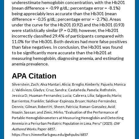
underestimate hemoglobin concentration, with the Hb201
(mean difference = -0.99 g/dL; percentage error = -8.1%)
being appreciably less accurate than the Hb301 (mean
difference = -0.35 g/dL; percentage error = -2.7%). Areas
under the curve for the Hb201 (0.92) and the Hb301 (0.93)
were statistically similar (P = 0.28); however, the Hb201
incorrectly classified 29.4% of participants compared with
11.0% for the Hb301. Both devices had more false positives
than false negatives. In conclusion, the Hb301 was found
to be significantly more accurate than the Hb201 at
measuring hemoglobin, diagnosing anemia, and estimating
anemia prevalence.
APA Citation
Silverstein, Zach; Alva Mantari, Alicia; Breglio, Kimberly; Pajuelo, Monica
J.; Valdiviezo, Gladys; Cruz, Sandra; Castañeda, Pamela; Rothstein,
Jessica D.; Huaman-Fernandez, Lucia; Cabrera, Lilia; Salguedo, Mario;
Barrientos, Franklin; Saldivar-Espinoza, Bryan; Núñez-Fernández,
Dennis; Gilman, Robert H.; Sheen, Patricia; Roman-Gonzalez, Avid;
Noazin, Sassan; and Zimic, Mirko, "Evaluation of the Performance of
Portable Hemoglobinometers at Measuring Hemoglobin and Detecting
Anemia in a Periurban Pediatric Population in Lima, Peru" (2025).
GW
Authored Works.
Paper 6857.
https://hsrc.himmelfarb.gwu.edu/gwhpubs/6857