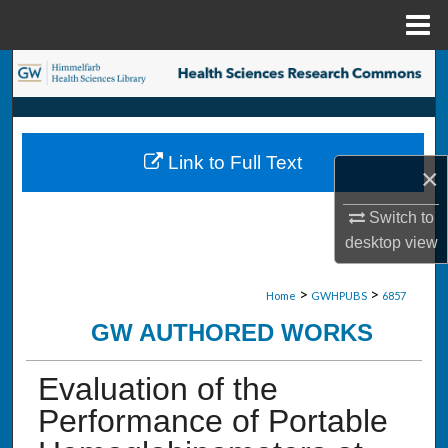
Menu
Home
Search
Browse Collections
Link to Full Text
My Account
×
Switch to
About
desktop
view
Digital Commons Network™
>
>
Home
GWHPUBS
6857
GW AUTHORED WORKS
Evaluation of the
Performance of Portable