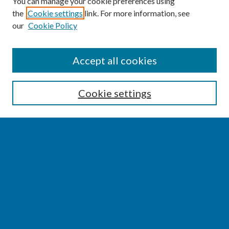
You can manage your cookie preferences using
the
Cookie settings
link. For more information, see
our
Cookie Policy
SEARCH
Accept all cookies
Enter search terms:
Cookie settings
Select context to search:
Advanced Search
Notify me via email or
RSS
BROWSE
Collections