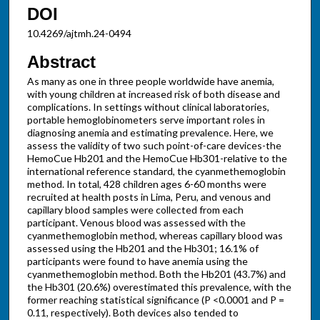
DOI
10.4269/ajtmh.24-0494
Abstract
As many as one in three people worldwide have anemia,
with young children at increased risk of both disease and
complications. In settings without clinical laboratories,
portable hemoglobinometers serve important roles in
diagnosing anemia and estimating prevalence. Here, we
assess the validity of two such point-of-care devices-the
HemoCue Hb201 and the HemoCue Hb301-relative to the
international reference standard, the cyanmethemoglobin
method. In total, 428 children ages 6-60 months were
recruited at health posts in Lima, Peru, and venous and
capillary blood samples were collected from each
participant. Venous blood was assessed with the
cyanmethemoglobin method, whereas capillary blood was
assessed using the Hb201 and the Hb301; 16.1% of
participants were found to have anemia using the
cyanmethemoglobin method. Both the Hb201 (43.7%) and
the Hb301 (20.6%) overestimated this prevalence, with the
former reaching statistical significance (P <0.0001 and P =
0.11, respectively). Both devices also tended to